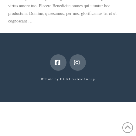
virtus amore tuo. Placere Benedicite omnes qui utuntur hoc
productum. Domine, quaesumus, per nos, glorificamus te, et ut
Read More
cognoscant …
Facebook
Instagram
Website by
HUB Creative Group