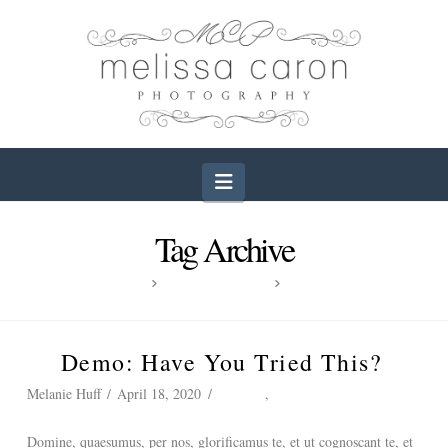
Navigation
Tag Archive
HOME
DEMO: PORTFOLIO
IDEAS
Demo: Have You Tried This?
Melanie Huff
April 18, 2020
Creative
,
Inspiration
Domine, quaesumus, per nos, glorificamus te, et ut cognoscant te, et